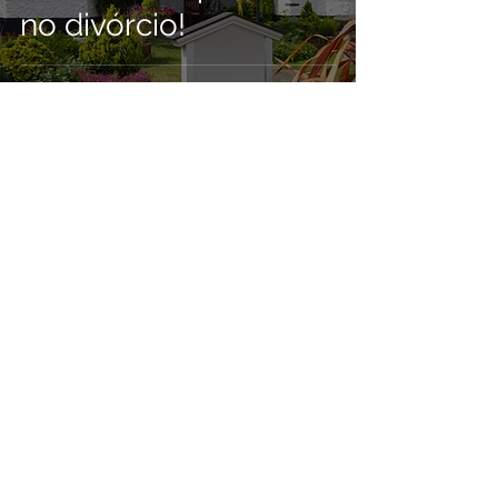
no divórcio!
Junia Cavalcante
16 de jun. de 2021
GUIA COMPLETO:
Tudo sobre regime
de bens!