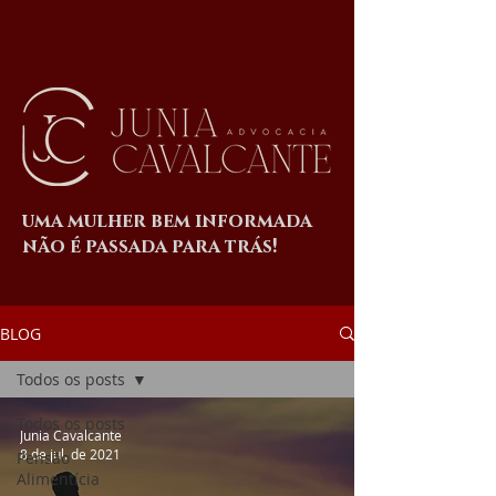
uma mulher bem informada
não é passada para trás!
BLOG
Todos os posts
Todos os posts
Junia Cavalcante
8 de jul. de 2021
Pensão
Alimentícia