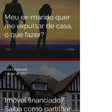
Divórcio
Casamento
Meu ex-marido quer
Rotina de
advogada
me expulsar de casa,
o que fazer?
Junia Cavalcante
1 de jul. de 2021
Imóvel financiado?
Saiba como partilhar