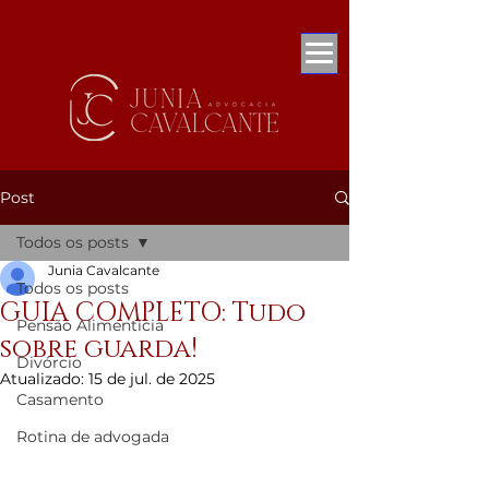
Post
Todos os posts
Junia Cavalcante
Todos os posts
GUIA COMPLETO: Tudo
Pensão Alimentícia
sobre guarda!
Divórcio
Atualizado:
15 de jul. de 2025
Casamento
Rotina de advogada