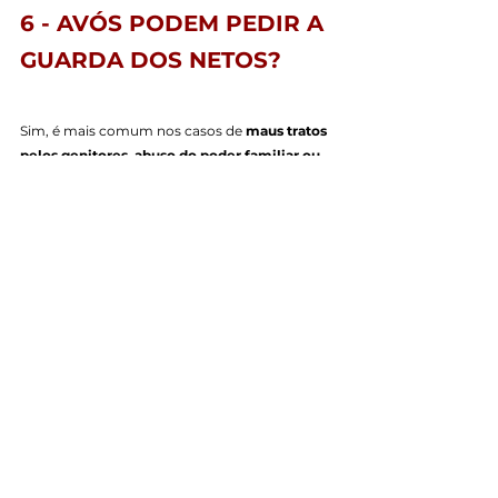
6 - AVÓS PODEM PEDIR A 
GUARDA DOS NETOS?
Sim, é mais comum nos casos de 
maus tratos 
pelos genitores, abuso do poder familiar ou 
problemas psicológicos dos genitores
. Logo, 
guarda entregue aos avós é uma exceção.
7 - CONCLUSÃO