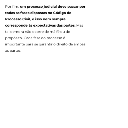
Por fim, 
um processo judicial deve passar por 
todas as fases dispostas no Código de 
Processo Civil, e isso nem sempre 
corresponde às expectativas das partes. 
Mas 
tal demora não ocorre de má fé ou de 
propósito. Cada fase do processo é 
importante para se garantir o direito de ambas 
as partes.
Portanto, 
antes de reclamar da sua advogada, 
lembre-se que nem sempre a demora é 
culpa dela, pois existem inúmeros fatores 
que podem influenciar no tempo de um 
processo
, e não há nada que se possa fazer a 
não ser aguardar pelo seu desfecho, 
respeitando-se o contraditório e a ampla 
defesa.
Conseguiu entender porque não temos como 
prever a duração de um processo? Então 