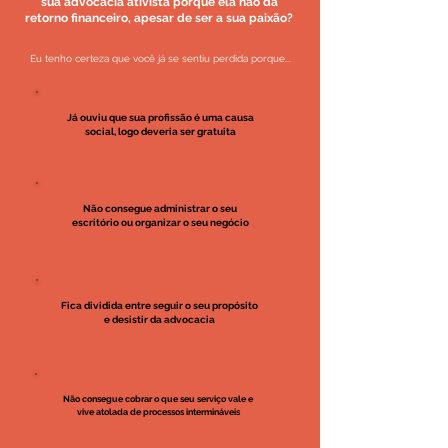
sua advocacia ativista porque ela não dá
retorno financeiro, apesar de ser a sua paixão?
Eu tenho certeza que você já se sentiu perdida porque...
Já ouviu que sua profissão é uma causa
social, logo deveria ser gratuita
Não consegue administrar o seu
escritório ou organizar o seu negócio
Fica dividida entre seguir o seu propósito
e desistir da advocacia
Não consegue cobrar o que seu serviço vale e
vive atolada de processos intermináveis