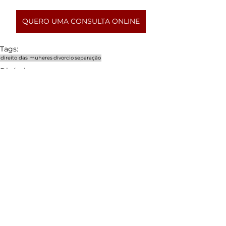
QUERO UMA CONSULTA ONLINE
Tags:
direito das muheres
divorcio
separação
Divórcio
Posts recentes